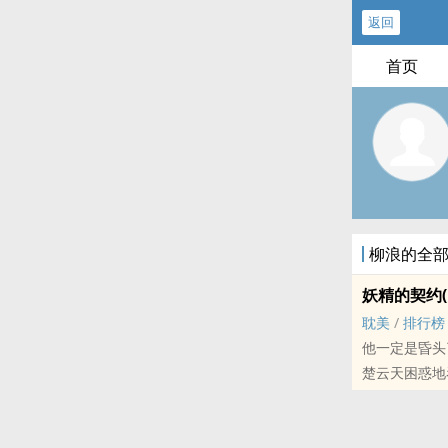
返回
首页
柳浪的全
妖精的契约(
耽美
/
排行榜
他一定是昏头
楚云天困惑地
的陷阱。但自
天……那落落