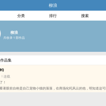
柳浪
分类
排行
搜索
柳浪
共收录 1 部作品
部作品集
H)
连载
了！
看著眼前自称是自己宠物小猫的落落，在商场叱吒风云的他，明知道这可
己却在看见落落的第一眼就著了魔，最後还上了瘾！？
应该不是小猫，而是诱惑他的小妖精吧！