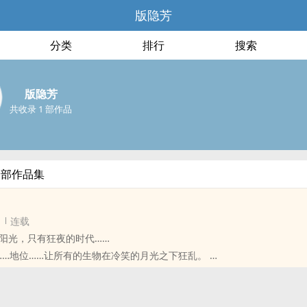
版隐芳
分类
排行
搜索
版隐芳
共收录 1 部作品
全部作品集
连载
阳光，只有狂夜的时代……
……地位……让所有的生物在冷笑的月光之下狂乱。
消失于欲望贪婪的胃袋之中——
这样永恒的长夜之中，也有人祈祷着哀伤的救赎——
 罗马教廷 HE