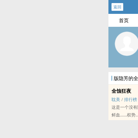
返回
首页
版隐芳的
全蚀狂夜
耽美
/
排行榜
这是一个没有
鲜血……权势
于是，一切都
然而，即使是
14世纪意大利