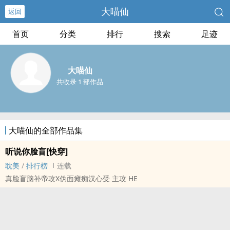
大喵仙
返回
首页
分类
排行
搜索
足迹
大喵仙
共收录 1 部作品
大喵仙的全部作品集
听说你脸盲[快穿]
耽美
/
排行榜
连载
真脸盲脑补帝攻X伪面瘫痴汉心受 主攻 HE