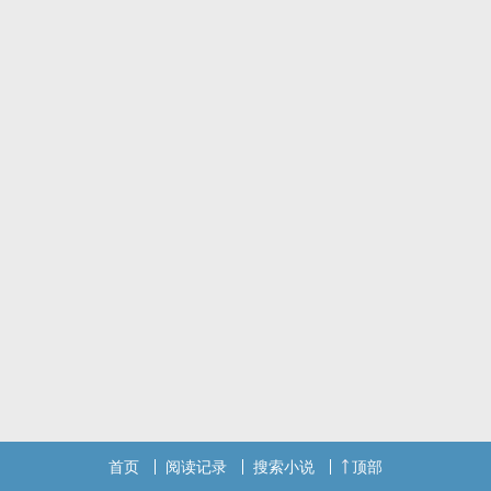
首页
阅读记录
搜索小说
顶部