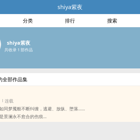
shiya紫夜
分类
排行
搜索
shiya紫夜
共收录 1 部作品
夜的全部作品集
连载
如同梦魇般不断纠缠，逃避、放纵、堕落……
是景澜永不愈合的伤痕
程清锐一生唯一执著于他
个人，在爱与痛中，终于变得完美……