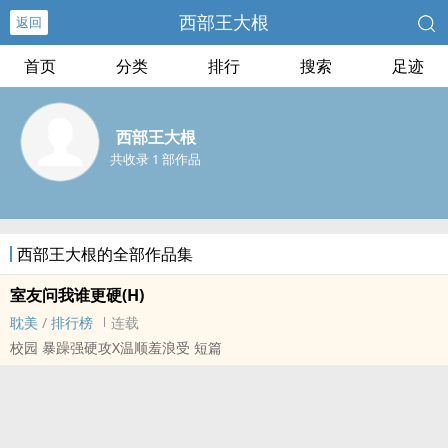
西部王大根
返回
首页
分类
排行
搜索
足迹
西部王大根
共收录 1 部作品
西部王大根的全部作品集
室友问我谁更硬(H)
耽美
/
排行榜
连载
校园 暴躁强硬攻X温顺羞浪受 短篇