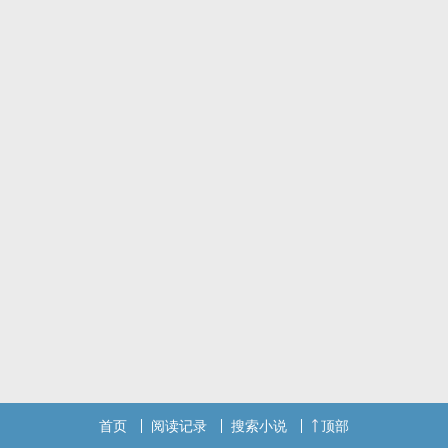
他得到了井旭出现的消息
首页
阅读记录
搜索小说
顶部