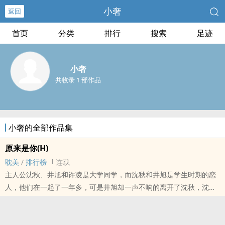
小奢
返回
首页
分类
排行
搜索
足迹
小奢
共收录 1 部作品
小奢的全部作品集
原来是你(H)
耽美
/
排行榜
连载
主人公沈秋、井旭和许凌是大学同学，而沈秋和井旭是学生时期的恋
人，他们在一起了一年多，可是井旭却一声不响的离开了沈秋，沈秋
找了井旭五年，没有消息，而这段时间里，一直陪着他的是许凌，许
凌在一次沈秋承诺他的约会上听到了酒后吐真言的心里话，他心疼沈
秋，决定保护沈秋，而这时候....