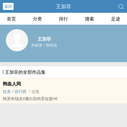
王加菲
返回
首页
分类
排行
搜索
足迹
王加菲
共收录 1 部作品
王加菲的全部作品集
狗血人间
耽美
/
排行榜
连载
精英有钱攻X傻白肌肉受短篇HE