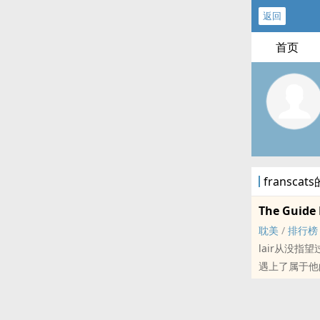
返回
首页
fransca
The Guide 
耽美
/
排行榜
lair从没
遇上了属于他
Cassie，
闷骚哨兵攻X