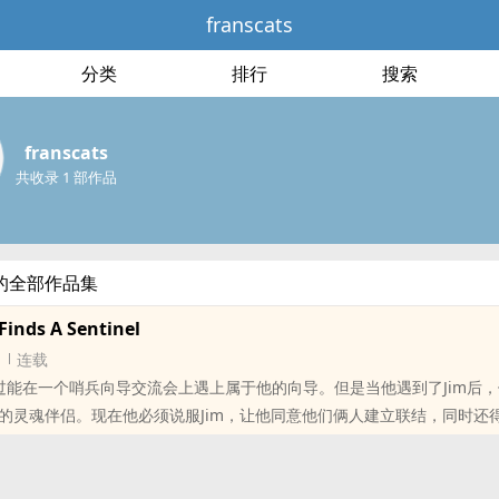
franscats
分类
排行
搜索
franscats
共收录 1 部作品
ts的全部作品集
Finds A Sentinel
连载
指望过能在一个哨兵向导交流会上遇上属于他的向导。但是当他遇到了Jim后
的灵魂伴侣。现在他必须说服Jim，让他同意他们俩人建立联结，同时还
让她远离Jim，因为她一直试图和Jim抢先建立联结。
不羁向导受