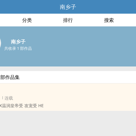
南乡子
分类
排行
搜索
南乡子
共收录 1 部作品
全部作品集
连载
温柔大臣强攻X温润皇帝受 攻宠受 HE