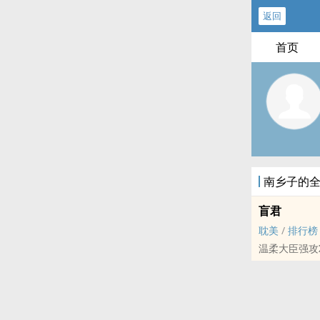
返回
首页
南乡子的
盲君
耽美
/
排行榜