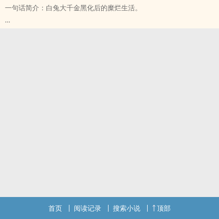
一句话简介：白兔大千金黑化后的糜烂生活。
长泽美奈是日本第一大财团老总的掌上明珠，含着金汤匙出生的..呃，
女神..经？
一身公主病又爱作死最大的优点恐怕就是人美（sha）钱多？
凭借着我有钱我还厚脸皮，泡了日本娱乐圈大半个帅哥圈
吃瓜群众：听说又有小鲜肉被长泽钓走了，天啦，老牛吃嫩草
首页
阅读记录
搜索小说
顶部