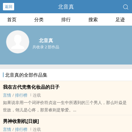
北音真
返回
首页
分类
排行
搜索
足迹
北音真
共收录 2 部作品
北音真的全部作品集
我在古代兜售化妆品的日子
言情
/
排行榜
连载
如果说非用一个词评价符贞这一生中所遇到的三个男人，那么叶焱是
世故，翎儿是心疼，那景睿则是挚爱。
符贞是一枚美妆界的小网红，特点好色，喜撩而不娶，最爱美和钱。
男神收割机[日娱]
有一天她带着能拿出任何化妆护肤品的随身空间穿越了，想着在这古
言情
/
排行榜
连载
代大发一笔，走向人生巅峰。