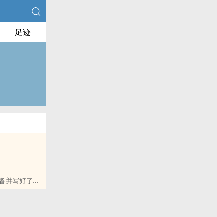
足迹
备并写好了毕