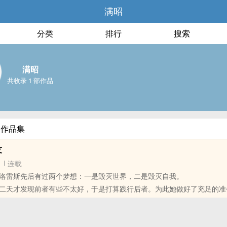
满昭
分类
排行
搜索
满昭
共收录 1 部作品
部作品集
友
连载
洛雷斯先后有过两个梦想：一是毁灭世界，二是毁灭自我。
二天才发现前者有些不太好，于是打算践行后者。为此她做好了充足的准
（shu）。