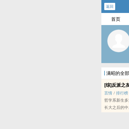
返回
首页
满昭的全
[综]反派之
言情
/
排行榜
哲学系新生多
长大之后的中
业论（yi）文
然而——