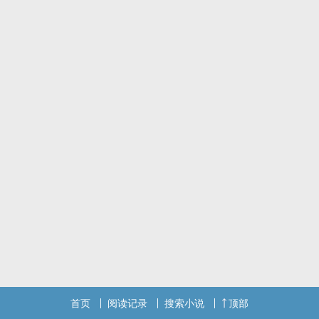
于是，在第一个世界中，梅天离出生时方圆百里内所有的花都一起开
放，她自带香气，说话时口中喷着香味，连拉出来的shi都是香的。
她才出生就会说话，一个月大时会走路，两个月大时会弹琴，一岁就
亭亭玉立了(一岁断奶了吗?)
首页
阅读记录
搜索小说
顶部