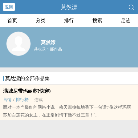
莫然漂
返回
首页
分类
排行
搜索
足迹
莫然漂
共收录 1 部作品
莫然漂的全部作品集
满城尽带玛丽苏(快穿)
言情
/
排行榜
连载
面对一本当爆红的网络小说，梅天离拽拽地丢下一句话:“像这样玛丽
苏加白莲花的女主，在正常剧情下活不过三章！”
眼前一黑，脑中传来一串魔性的天籁之音:【尊敬的用户，恭喜你成功
进入到“满城尽带玛丽苏”世界，获得攻略男主和灭掉恶毒女配的任
务，成功通过后，将可以脱离本系统。】