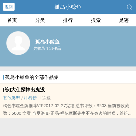
孤岛小鲸鱼
返回
首页
分类
排行
搜索
足迹
孤岛小鲸鱼
共收录 1 部作品
孤岛小鲸鱼的全部作品集
[综]大侦探神出鬼没
其他类型
/
排行榜
连载
橘色书屋金牌推荐VIP2017-02-27完结 总书评数：3508 当前被收藏
数：5000 文案 当夏洛克·正品·福尔摩斯先生不在身边的时候，维维觉
得全世界�..