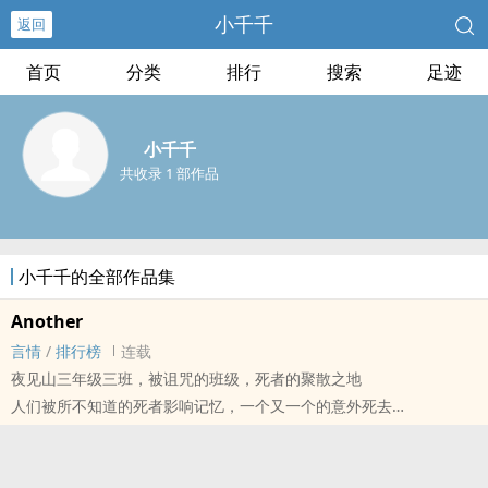
小千千
返回
首页
分类
排行
搜索
足迹
小千千
共收录 1 部作品
小千千的全部作品集
Another
言情
/
排行榜
连载
夜见山三年级三班，被诅咒的班级，死者的聚散之地
人们被所不知道的死者影响记忆，一个又一个的意外死去
那么当拥有不可篡改记忆的池田家姐妹进入三年级三班，情况又会如
何？