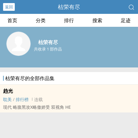
枯荣有尽
返回
首页
分类
排行
搜索
足迹
枯荣有尽
共收录 1 部作品
枯荣有尽的全部作品集
趋光
耽美
/
排行榜
连载
现代 略腹黑攻X略傲娇受 双视角 HE