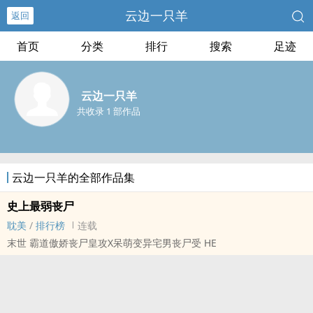
云边一只羊
返回
首页
分类
排行
搜索
足迹
云边一只羊
共收录 1 部作品
云边一只羊的全部作品集
史上最弱丧尸
耽美
/
排行榜
连载
末世 霸道傲娇丧尸皇攻X呆萌变异宅男丧尸受 HE