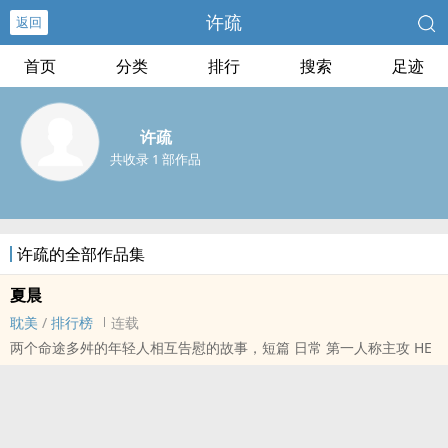
许疏
返回
首页
分类
排行
搜索
足迹
许疏
共收录 1 部作品
许疏的全部作品集
夏晨
耽美
/
排行榜
连载
两个命途多舛的年轻人相互告慰的故事，短篇 日常 第一人称主攻 HE