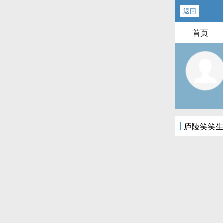
返回
首页
庐陵笑笑