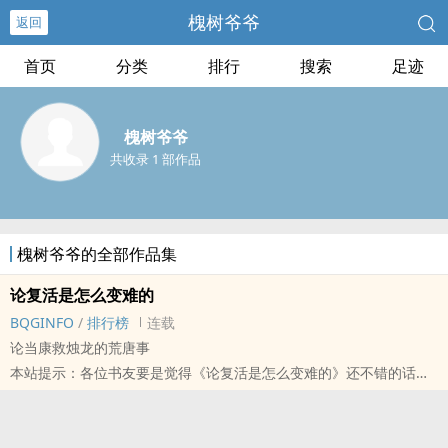
槐树爷爷
返回
首页
分类
排行
搜索
足迹
槐树爷爷
共收录 1 部作品
槐树爷爷的全部作品集
论复活是怎么变难的
BQGINFO
/
排行榜
连载
论当康救烛龙的荒唐事
本站提示：各位书友要是觉得《论复活是怎么变难的》还不错的话请
不要忘记向您QQ群和微博里的朋友推荐哦！