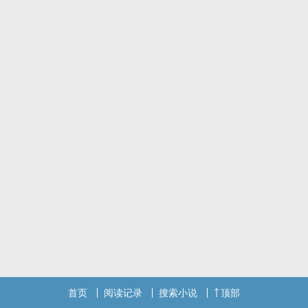
“哪里来的野鸡网红想飞升当明星想疯了？”
“姜迟认识你吗？天天蹭，蹭NM！”
“请关楠学会独立行走，抱走姜迟，我们不约谢谢！”
然后，微博服务器瘫了。
姜迟：不好意思，这是我小男朋友，大家认识一下。
关楠：等等？我不是！我没有！我不配！
夜深了，关楠躲在被子里，偷偷打开了百度
“请问，网恋到影帝怎么办？”
网友：我尿黄，让我来滋醒他！
——————————————————————————
网上任你口嗨不羁，线下看我身体力行！
本文原名《逐光暖行》
又名《每次进入直播间都听到主播跟我告白》《我的游戏CP是影
帝？！》《全世界都以为我做梦，包括我自己》
纯欲口嗨轻社恐软萌小迷弟受X成熟洒脱秀恩爱狂魔LSP影帝攻
——————————————————————————
【前期偏网游直播，后期搞娱乐圈选秀】
首页
阅读记录
搜索小说
顶部