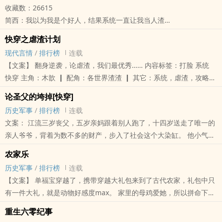
收藏数：26615
世界二：六十年代童养媳
简西：我以为我是个好人，结果系统一直让我当人渣
世界三：养父母的幸福时光
凤凰男，负心汉，败家子……为了成为一个好人，简西一直很努力！
世界四：我是女主的极品小姑
快穿之虐渣计划
……
现代言情
/
排行榜
连载
世界一：知青回城（进行中）
之后小世界待定
【文案】 翻身逆袭，论虐渣，我们最优秀…… 内容标签：打脸 系统
世界二：听说我是凤凰男
排雷：
快穿 主角：木歆 ┃ 配角：各世界渣渣 ┃ 其它：系统，虐渣，攻略，
世界三：被我抛弃的菟丝花黑化了
1.每次穿越女主的心智会被附身的身体同化一部分
快穿 【作品简评】 木歆绑定了一个系统，为了回到自己的..
世界四：妈妈请再爱我一次
论圣父的垮掉[快穿]
2.极品是真极品，不一定能改好，主角配角三观不代表作者三观
世界五：走在出轨路上的渣男
历史军事
/
排行榜
连载
3.每个人喜好不同，拒绝人参攻击，不喜欢本文直接点叉，晋江那么
世界六：隐婚偶像
文案： 江流三岁丧父，五岁亲妈跟着别人跑了，十四岁送走了唯一的
大，总有其他小说是你喜欢的
世界七：养崽日常
亲人爷爷，背着为数不多的财产，步入了社会这个大染缸。 他小气，
4.苏爽文，主角会有金手指，部分逻辑可能无法考究
……之后小世界待定
他自私，他混账，除了犯法的事不干，其他恶习一应俱全，可就是这
5.部分小世界节奏可能会有些慢
农家乐
样的..
内容标签： 打脸 快穿 穿书 爽文
历史军事
/
排行榜
连载
内容标签： 重生 打脸 系统 快穿
【文案】 单福宝穿越了，携带穿越大礼包来到了古代农家，礼包中只
有一件大礼，就是动物好感度max。 家里的母鸡爱她，所以拼命下蛋
想要喂饱她，山里的小动物爱她，给她摘野果送草药，而人是最高级
重生六零纪事
的动..