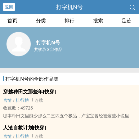
打字机N号
返回
首页
分类
排行
搜索
足迹
打字机N号
共收录 8 部作品
打字机N号的全部作品集
穿越种田文那些年[快穿]
言情
/
排行榜
连载
收藏数：49726
哪本种田文里能少那么二三四五个极品，卢宝宝曾经被这些小说里虚
构出来的人物气到牙痒痒，直到有一天她穿越了，成为了这些极品们
人渣自救计划[快穿]
最疼爱的小宝贝……
言情
/
排行榜
连载
世界一：屠夫家的娇气包