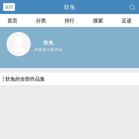
软兔
返回
首页
分类
排行
搜索
足迹
软兔
共收录 0 部作品
软兔的全部作品集