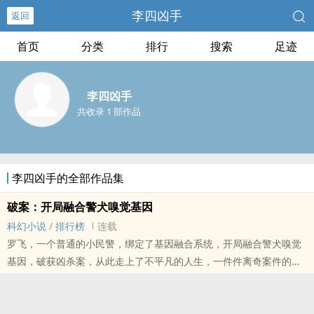
李四凶手
返回
首页
分类
排行
搜索
足迹
李四凶手
共收录 1 部作品
李四凶手的全部作品集
破案：开局融合警犬嗅觉基因
科幻小说
/
排行榜
连载
罗飞，一个普通的小民警，绑定了基因融合系统，开局融合警犬嗅觉
基因，破获凶杀案，从此走上了不平凡的人生，一件件离奇案件的侦
破，让他从一个派出所小民警一步步走上了顶峰。
PS:破案爽文，不喜勿喷。