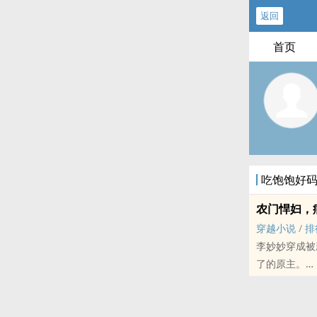
返回
首页
吃饱饱好
农门悍妇，
穿越小说
/
排
李妙妙穿成被
了的原主。
n宾客皆笑一