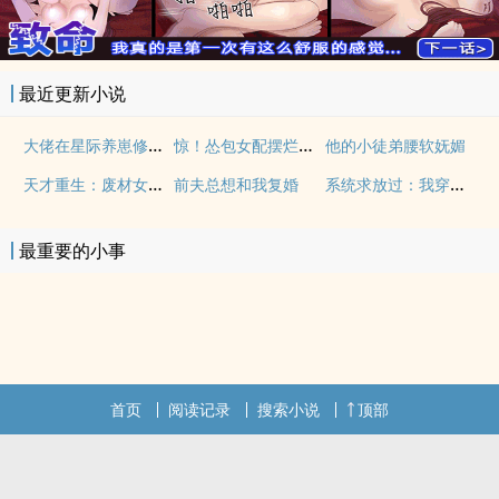
最近更新小说
大佬在星际养崽修荒星赚钱钱
惊！怂包女配摆烂太狠被王爷宠哭
他的小徒弟腰软妩媚
天才重生：废材女中学生
系统求放过：我穿还不行
前夫总想和我复婚
最重要的小事
首页
阅读记录
搜索小说
顶部
.