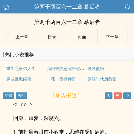
第两千两百六十二章 幕后者
第两千两百六十二章 幕后者
上ー章
目录
封面
下ー章
热门小说推荐
我回来故意演给你们看
重生之最强人生
最强傻婿
穿成反派闺蜜
一花一酒锄种田
原始时代历险记
〔加入书签〕
<!--go-->
回廊，噩梦，深度六。
付前打量着眼前小教堂，思维在受到启迪。