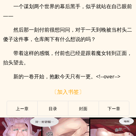
一个谋划两个世界的幕后黑手，似乎就站在自己眼前
——
然后那一刻付前很想问问，对于一天到晚被当村头二
傻子这件事，仓库阁下有什么想说的吗？
带着这样的感慨，付前也已经是跟着魔女转到正面，
抬头望去。
新的一卷开始，抱歉今天只有一更。<!--over-->
〔加入书签〕
上ー章
目录
封面
下ー章