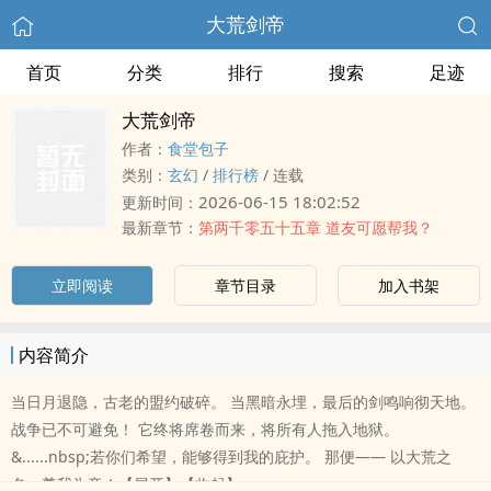
大荒剑帝
首页
分类
排行
搜索
足迹
大荒剑帝
作者：
食堂包子
类别：
玄幻
/
排行榜
/
连载
2026-06-15 18:02:52
更新时间：
最新章节：
第两千零五十五章 道友可愿帮我？
立即阅读
章节目录
加入书架
内容简介
当日月退隐，古老的盟约破碎。 当黑暗永埋，最后的剑鸣响彻天地。
战争已不可避免！ 它终将席卷而来，将所有人拖入地狱。
&......nbsp;若你们希望，能够得到我的庇护。 那便—— 以大荒之
名，尊我为帝！【展开】【收起】