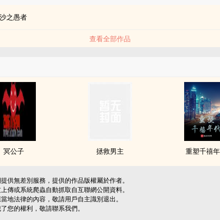
沙之愚者
查看全部作品
冥公子
拯救男主
重塑千禧
網提供無差別服務，提供的作品版權屬於作者。
友上傳或系統爬蟲自動抓取自互聯網公開資料。
應當地法律的內容，敬請用戶自主識別退出。
犯了您的權利，敬請聯系我們。