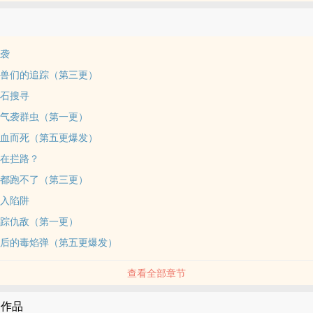
暗袭
 小兽们的追踪（第三更）
矿石搜寻
 寒气袭群虫（第一更）
 吐血而死（第五更爆发）
 谁在拦路？
 谁都跑不了（第三更）
落入陷阱
 追踪仇敌（第一更）
 蚁后的毒焰弹（第五更爆发）
查看全部章节
的作品