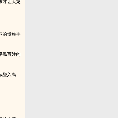
求才让天龙
柄的贵族手
平民百姓的
续登入岛