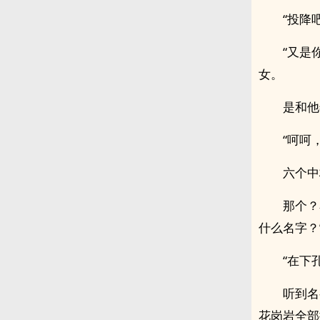
“投降
“又是
女。
是和他
“呵呵
六个中
那个？
什么名字？
“在下
听到名
花岗岩全部