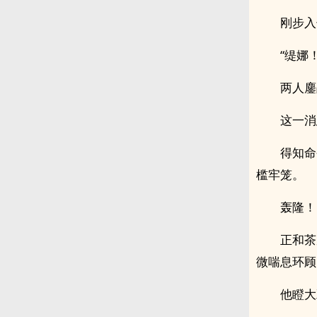
刚步入
“缇娜
两人鏖
这一消
得知命
槛牢笼。
轰隆！
正和茶
微喘息环顾
他瞪大