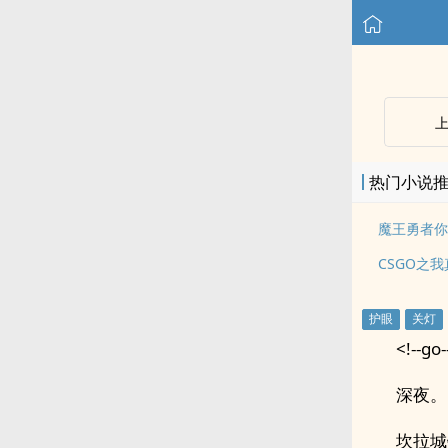
热门小说
魔王勇者你
CSGO之
<!--go-
深夜。
坎拉城