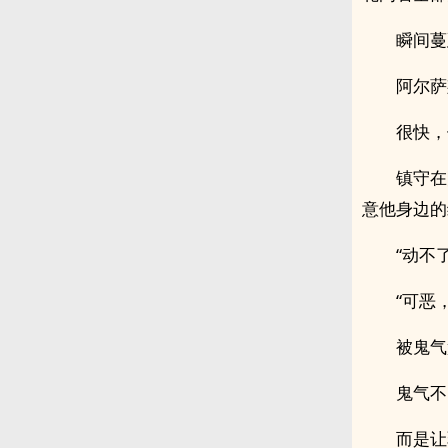
瞬间蔓
阿尔萨
很快，
镇守在
意他身边的
“动不
“可恶
被鬼气
鬼气不
而是让