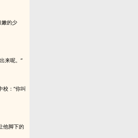
稚嫩的少
出来呢。”
中校：“你叫
让他脚下的