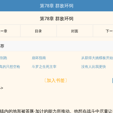
第78章 群敌环饲
第78章 群敌环饲
上ー章
目录
封面
下ー
推荐
别跑
崩坏指南
从获得大姚模板开
我真的只想空枪
斗罗之生死主宰
没有人比我更快
〔加入书签〕
->
镇内的地形被茶豚·加计的能力所推动。他想在战斗中尽量让