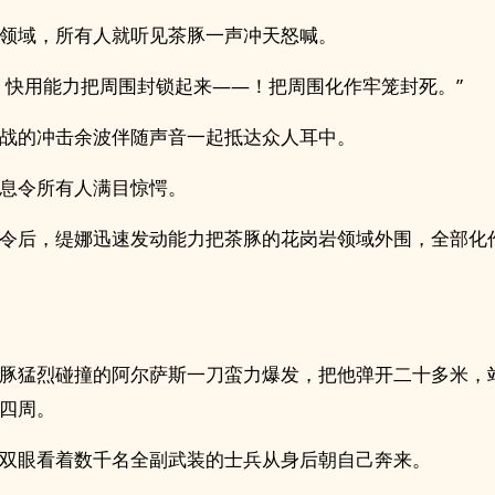
领域，所有人就听见茶豚一声冲天怒喊。
！快用能力把周围封锁起来——！把周围化作牢笼封死。”
战的冲击余波伴随声音一起抵达众人耳中。
息令所有人满目惊愕。
令后，缇娜迅速发动能力把茶豚的花岗岩领域外围，全部化
豚猛烈碰撞的阿尔萨斯一刀蛮力爆发，把他弹开二十多米，
四周。
双眼看着数千名全副武装的士兵从身后朝自己奔来。