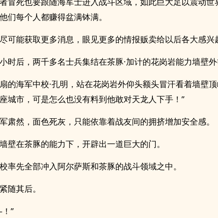
者冒死也要跟随海军士进入战斗区域，如此巨大足以震动世
他们每个人都赚得盆满钵满。
尽可能获取更多消息，眼见更多的情报贩卖给以后各大感兴
小时后，两千多名士兵集结在茶豚·加计的花岗岩能力墙壁外
扇的海军中校·孔明，站在花岗岩外仰头额头冒汗看着墙壁顶
座城市，可是怎么也没有料到他敢对天龙人下手！”
军肃然，面色死灰，只能依靠着战友间的拥挤增加安全感。
墙壁在茶豚的能力下，开辟出一道巨大的门。
校率先全部冲入阿尔萨斯和茶豚的战斗领域之中。
紧随其后。
—！”