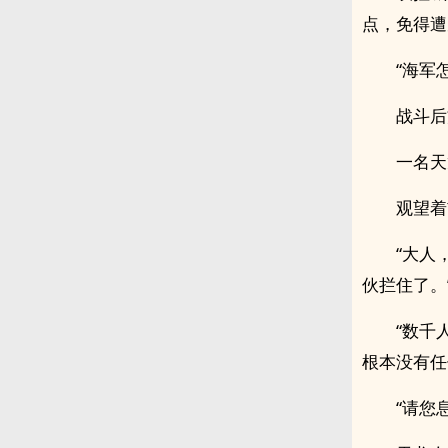
点，免得遭
“海军
战斗后
一名天
观望着
“大人
伙拦住了。
“数千
根本没有任
“请您