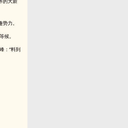
界的大新
趣势力。
等候。
峰：“料到