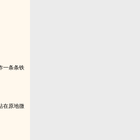
作一条条铁
站在原地微