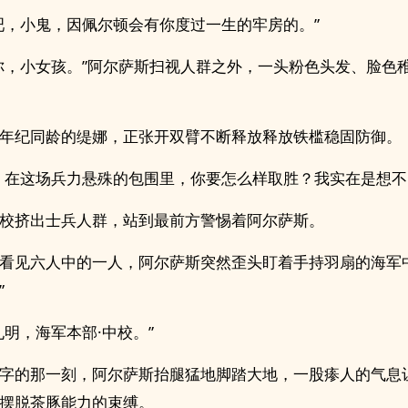
吧，小鬼，因佩尔顿会有你度过一生的牢房的。”
你，小女孩。”阿尔萨斯扫视人群之外，一头粉色头发、脸色
年纪同龄的缇娜，正张开双臂不断释放释放铁槛稳固防御。
，在这场兵力悬殊的包围里，你要怎么样取胜？我实在是想不
校挤出士兵人群，站到最前方警惕着阿尔萨斯。
看见六人中的一人，阿尔萨斯突然歪头盯着手持羽扇的海军
”
孔明，海军本部·中校。”
字的那一刻，阿尔萨斯抬腿猛地脚踏大地，一股瘆人的气息
摆脱茶豚能力的束缚。