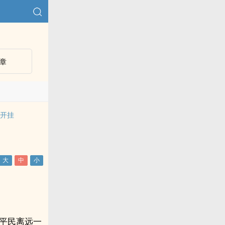
章
始开挂
平民离远一