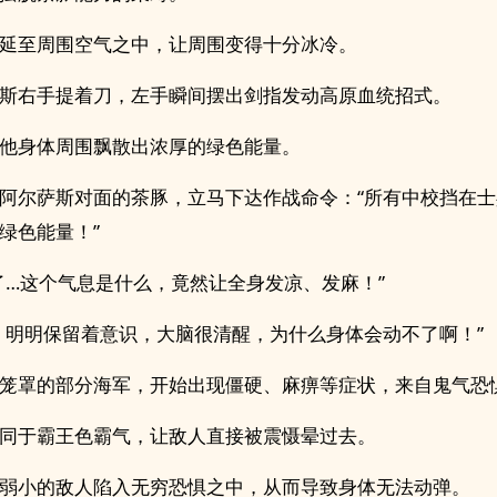
延至周围空气之中，让周围变得十分冰冷。
斯右手提着刀，左手瞬间摆出剑指发动高原血统招式。
他身体周围飘散出浓厚的绿色能量。
阿尔萨斯对面的茶豚，立马下达作战命令：“所有中校挡在
绿色能量！”
了…这个气息是什么，竟然让全身发凉、发麻！”
，明明保留着意识，大脑很清醒，为什么身体会动不了啊！”
笼罩的部分海军，开始出现僵硬、麻痹等症状，来自鬼气恐
同于霸王色霸气，让敌人直接被震慑晕过去。
弱小的敌人陷入无穷恐惧之中，从而导致身体无法动弹。