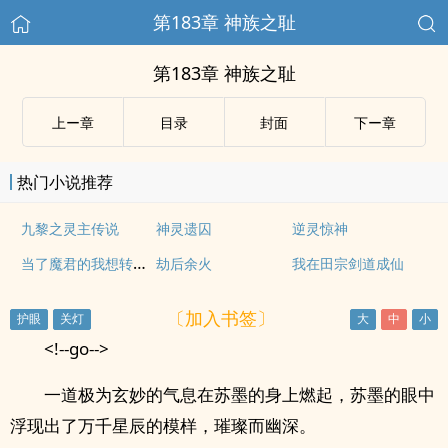
第183章 神族之耻
第183章 神族之耻
上ー章
目录
封面
下ー章
热门小说推荐
九黎之灵主传说
神灵遗囚
逆灵惊神
当了魔君的我想转系去道门
劫后余火
我在田宗剑道成仙
〔加入书签〕
<!--go-->
一道极为玄妙的气息在苏墨的身上燃起，苏墨的眼中
浮现出了万千星辰的模样，璀璨而幽深。