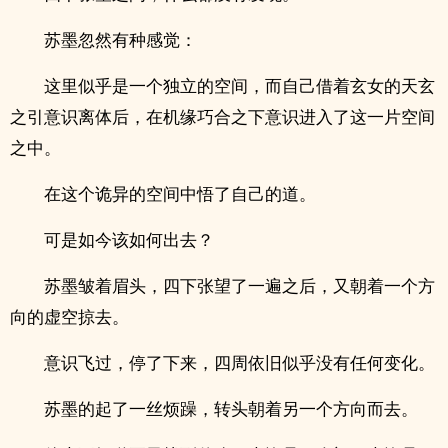
苏墨忽然有种感觉：
这里似乎是一个独立的空间，而自己借着玄女的天玄
之引意识离体后，在机缘巧合之下意识进入了这一片空间
之中。
在这个诡异的空间中悟了自己的道。
可是如今该如何出去？
苏墨皱着眉头，四下张望了一遍之后，又朝着一个方
向的虚空掠去。
意识飞过，停了下来，四周依旧似乎没有任何变化。
苏墨的起了一丝烦躁，转头朝着另一个方向而去。