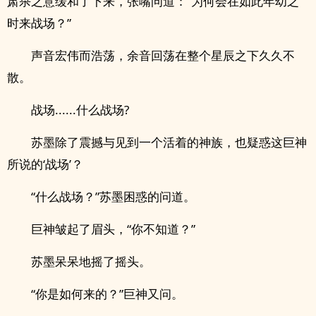
肃杀之意缓和了下来，张嘴问道：“为何会在如此年幼之
时来战场？”
声音宏伟而浩荡，余音回荡在整个星辰之下久久不
散。
战场......什么战场?
苏墨除了震撼与见到一个活着的神族，也疑惑这巨神
所说的‘战场’？
“什么战场？”苏墨困惑的问道。
巨神皱起了眉头，“你不知道？”
苏墨呆呆地摇了摇头。
“你是如何来的？”巨神又问。