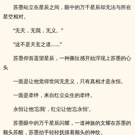
苏墨站立在星辰之间，眼中的万千星辰却无法与所在
星空相对。
“无天，无我，无义。”
“这不是天玄之道......”
苏墨仰首遥望星辰，一种撕扯感开始浮现上苏墨的心
头
一面是让他觉得世间无意义，只有真相才是永恒。
一面是牵绊，来自红尘众生的牵绊。
永恒让他‘忘我’，红尘让他‘忘永恒’。
苏墨眼中的万千星辰闪耀，一道神族的文耀在苏墨的
额头苏醒，苏墨抬手轻轻抚摸着额头的神纹。