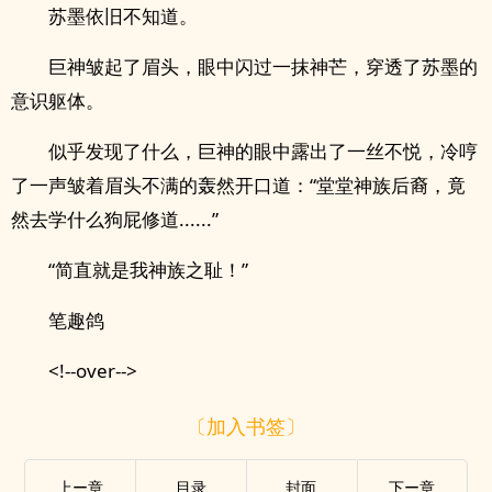
苏墨依旧不知道。
巨神皱起了眉头，眼中闪过一抹神芒，穿透了苏墨的
意识躯体。
似乎发现了什么，巨神的眼中露出了一丝不悦，冷哼
了一声皱着眉头不满的轰然开口道：“堂堂神族后裔，竟
然去学什么狗屁修道......”
“简直就是我神族之耻！”
笔趣鸽
<!--over-->
〔加入书签〕
上ー章
目录
封面
下ー章