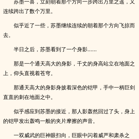
苏墨一喜，立刻朝着那个方向一步跨出万里之遥，又
连续跨出了数个万里。
似乎近了一些，苏墨继续连续的朝着那个方向飞掠而
去。
半日之后，苏墨看到了一个身影......
那是一个通天高大的身影，千丈的身高站立在地面之
上，仰头直视着苍穹。
那通天高大的身影身披着深色的铠甲，手中一柄巨剑
直直的刺在地面之中。
似乎感应到苏墨的接近，那人影轰然回过了头，身上
的铠甲发出轰鸣一般的夹片摩擦的声音。
一双威武的巨神眼扫向，巨眼中闪着威严和肃杀之