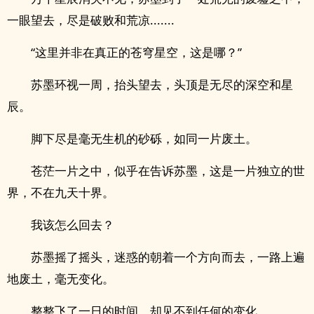
一眼望去，尽是破败和荒凉.......
“这里并非在真正的苍穹星空，这是哪？”
苏墨环视一周，抬头望去，头顶是无尽的深空和星
辰。
脚下尽是毫无生机的砂砾，如同一片废土。
苍茫一片之中，似乎在告诉苏墨，这是一片独立的世
界，不在九天十界。
我该怎么回去？
苏墨摇了摇头，迷惑的朝着一个方向而去，一路上遍
地废土，毫无变化。
整整飞了一日的时间，却见不到任何的变化。