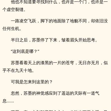
他也不知道要寻找到什么，也许是一个门，也许是一
个虚空裂缝。
一路凌空飞跃，脚下的地面除了地貌不同，却依旧没
任何生机。
半日之后，苏墨停了下来，皱着眉头开始思考。
“这到底是哪？”
苏墨看着天上的漆黑的一片的苍穹，无日亦无月，似
乎不在九天十地。
可我是怎来到这里的？
忽然，苏墨的神觉感应到了遥远的天际有一道气
息......