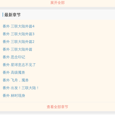
展开全部
摧毁。
最新章节
n蓝星陷入极寒末世。n90%以上物种灭绝。n存活下来的动植物开始
出现异变。
番外 三联大陆外篇4
番外 三联大陆外篇3
n缺食物？我能复制。n缺药？我能复制。n缺……什么，你尽管说，我
番外 三联大陆外篇2
都能复制！
番外 三联大陆外篇
n林时重生回到末日前三个月，开启祖传聚宝盆！n得到可以升级的空
番外 恶念印记
间，以及一个可以复制任何物品的聚宝盆！
番外 星球意志不见了
番外 高级魇兽
n囤积海量物资。n打造究极避难所。n末世开始之时，就是杀戮开启
番外 飞舟，魇兽
之日。
番外 出发！三联大陆！
n人类的生存之战！我来了！n（简介简短无力，请各位读者大佬移步
番外 林时现身
正文。
查看全部章节
）