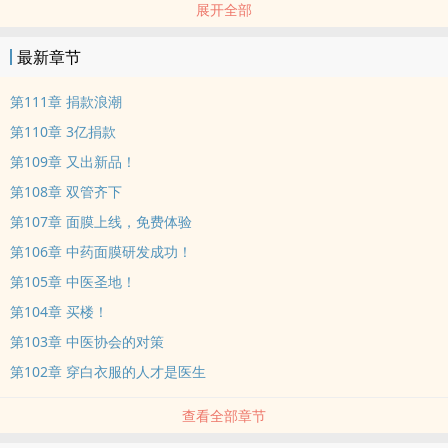
展开全部
之路，n
最新章节
“你说你是遭遇车祸瘫痪十年?”n陈培一针下去，司机当场被扎的直跳
脚。
第111章 捐款浪潮
第110章 3亿捐款
n
第109章 又出新品！
第108章 双管齐下
“美女大明星?你这是经常失眠多梦?”n陈培一手推拿，使无数女星销魂
迷恋。
第107章 面膜上线，免费体验
第106章 中药面膜研发成功！
n
第105章 中医圣地！
第104章 买楼！
“这位先生，你不用说了，我看你面色就知道你是肾虚多年！”n凭借一
第103章 中医协会的对策
手精湛中医技术，陈培起死回生、枯骨生肉，誉满全球。
第102章 穿白衣服的人才是医生
查看全部章节