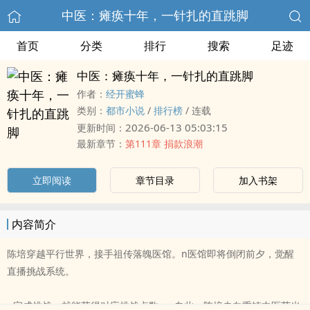
中医：瘫痪十年，一针扎的直跳脚
首页
分类
排行
搜索
足迹
中医：瘫痪十年，一针扎的直跳脚
作者：
经开蜜蜂
类别：
都市小说
/
排行榜
/
连载
2026-06-13 05:03:15
更新时间：
最新章节：
第111章 捐款浪潮
立即阅读
章节目录
加入书架
内容简介
陈培穿越平行世界，接手祖传落魄医馆。n医馆即将倒闭前夕，觉醒
直播挑战系统。
n完成挑战，就能获得对应挑战点数。n自此，陈培走向重铸中医荣光