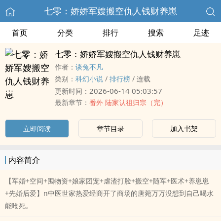
七零：娇娇军嫂搬空仇人钱财养崽
首页
分类
排行
搜索
足迹
七零：娇娇军嫂搬空仇人钱财养崽
作者：
谈兔不凡
类别：
科幻小说
/
排行榜
/
连载
2026-06-14 05:03:57
更新时间：
最新章节：
番外 陆家认祖归宗（完）
立即阅读
章节目录
加入书架
内容简介
【军婚+空间+囤物资+娘家团宠+虐渣打脸+搬空+随军+医术+养崽崽
+先婚后爱】n中医世家热爱经商开了商场的唐菀万万没想到自己喝水
能呛死。