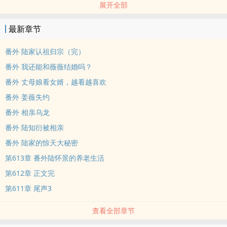
展开全部
n幸好她早有先见之明囤了不少物资。n再次醒来穿越到缺衣少食的七
十年代，开局面临抄家，好在商城空间在手。
最新章节
n唐菀麻溜搬空唐家，离开前顺带搬空举报他爸妈的仇人家，胖揍仇
番外 陆家认祖归宗（完）
家，反手举报一条龙服务。
番外 我还能和薇薇结婚吗？
番外 丈母娘看女婿，越看越喜欢
n接回大力士弟弟，跟着父母安排的
番外 姜薇失约
“未婚夫”回老家扯证，婆婆倒是明事理。n可大嫂爱占便宜还嘴碎、二
番外 相亲乌龙
嫂性子高傲爱攀比，全家怨她拖累陆怀景事业，还嫌她带着弟弟拖油
番外 陆知衍被相亲
瓶。
番外 陆家的惊天大秘密
第613章 番外陆怀景的养老生活
n本来对于盲婚哑嫁心有顾虑的唐菀正打算和陆怀景一拍两散。n却被
第612章 正文完
男人堵在墙角，
第611章 尾声3
“媳妇，我们随军，眼不见为净。”n唐菀：……n再后来，唐菀成了全村
查看全部章节
人羡慕的对象，婆婆宠男人疼，子女有出息，自己还成了十里八乡闻
名的大学生。