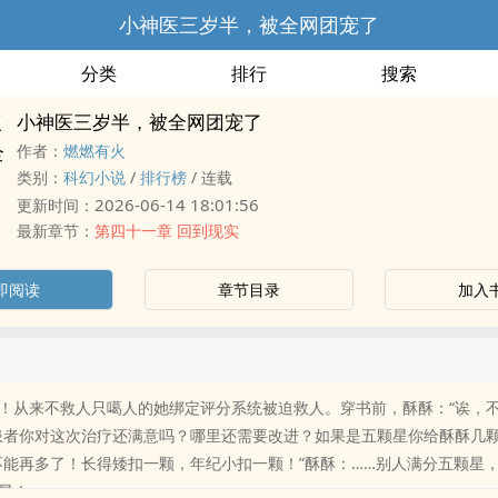
小神医三岁半，被全网团宠了
分类
排行
搜索
小神医三岁半，被全网团宠了
作者：
燃燃有火
类别：
科幻小说
/
排行榜
/
连载
2026-06-14 18:01:56
更新时间：
最新章节：
第四十一章 回到现实
即阅读
章节目录
加入
！从来不救人只噶人的她绑定评分系统被迫救人。穿书前，酥酥：“诶，不
患者你对这次治疗还满意吗？哪里还需要改进？如果是五颗星你给酥酥几颗
不能再多了！长得矮扣一颗，年纪小扣一颗！”酥酥：……别人满分五颗星
星！