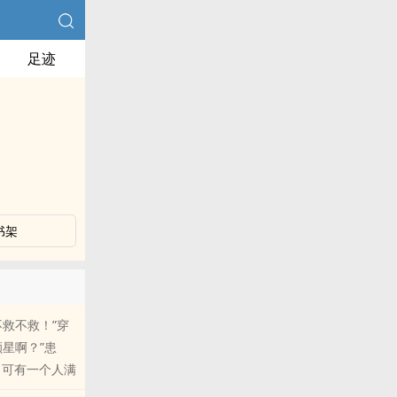
足迹
书架
救不救！”穿
星啊？”患
，可有一个人满