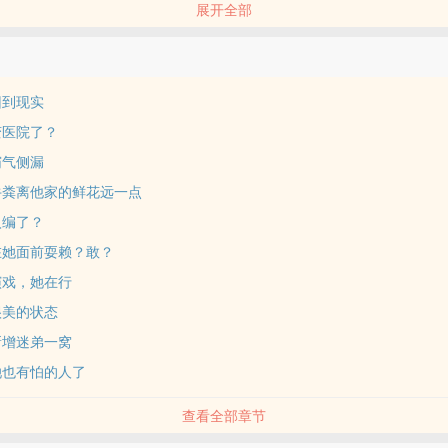
展开全部
于是她从乡下赶到城里，见到了这位体弱多病的二十颗星。
和讽刺。众人：“你还是回去喝奶吧，别出来碰瓷害人！”下一秒，众人面
回到现实
，焦头烂额。
变医院了？
霸气侧漏
来！”没过多久，患者就被治好。众人：呜呜，脸疼，我还是回去重新学医
牛粪离他家的鲜花远一点
创伤，长大后会成为报复社会的大坏蛋！
入编了？
大坏蛋解开心结，而就在这时来了几车的人，将她抬走了。
在她面前耍赖？敢？
演戏，她在行
们江家唯一的小小姐，抬走抬走，几百家医院还等着她继承呢！”后来一发
很美的状态
获一大批粉丝，备受宠爱。
新增迷弟一窝
这是我大姐大！大名鼎鼎的小神医！”
她也有怕的人了
查看全部章节
心脏疼，想你想得心脏疼～”