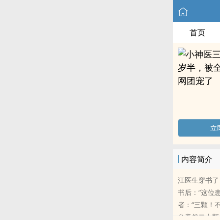
首页
立
内容简介
江医生穿书了
书后：“这位
者：“三颗！
分竟然二十颗