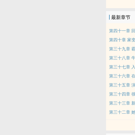
这不得拿下？
最新章节
众人一顿嘲笑
第四十一章 
患者无可奈何
第四十章 家
第三十九章 
酥酥：“让我
第三十八章 
的人因为心理
第三十七章 
但在相处中，
第三十六章 
第三十五章 
“就是她，我
第三十四章 
着医术酥酥收
第三十三章 
“看见了吗，
第三十二章 
“老大我今天