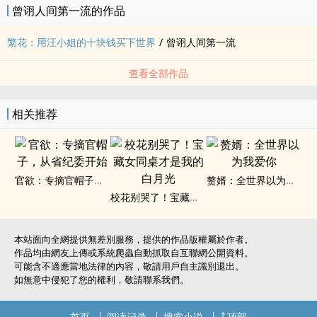
曾诩人间第一流的作品
繁花：用汪小姐的十块钱买下世界
/
曾诩人间第一流
查看全部作品
相关推荐
官欲：专摘官帽子，从省纪委开始
赘婿：全世界以为我爱你
校花别哭了！宝藏女同桌才是我的白月光
本站面向全網提供無差別服務，提供的作品版權屬於作者。
作品均由網友上傳或系統爬蟲自動抓取自互聯網公開資料。
可能含不適應當地法律的內容，敬請用戶自主識別退出。
如無意中侵犯了您的權利，敬請聯系我們。
首页
阅读记录
搜索小说
顶部