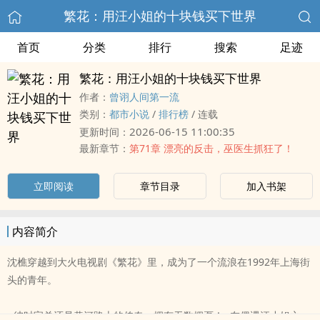
繁花：用汪小姐的十块钱买下世界
首页
分类
排行
搜索
足迹
繁花：用汪小姐的十块钱买下世界
作者：
曾诩人间第一流
类别：
都市小说
/
排行榜
/
连载
2026-06-15 11:00:35
更新时间：
最新章节：
第71章 漂亮的反击，巫医生抓狂了！
立即阅读
章节目录
加入书架
内容简介
沈樵穿越到大火电视剧《繁花》里，成为了一个流浪在1992年上海街
头的青年。
n彼时宝总还是黄河路上的传奇，拥有无数拥趸！n在偶遇汪小姐之