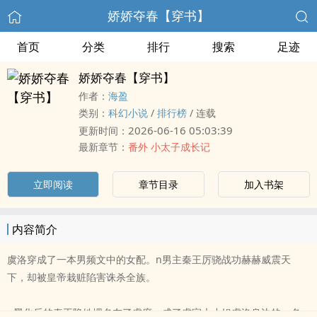
娇娇夺春【穿书】
首页
分类
排行
搜索
足迹
娇娇夺春【穿书】
作者：
海盈
类别：
科幻小说
/
排行榜
/
连载
2026-06-16 05:03:39
更新时间：
最新章节：
番外 小太子成长记
立即阅读
章节目录
加入书架
内容简介
虞洛穿成了一本男频文中的女配。n男主秦王厉骁战功赫赫威震天
下，却被皇帝栽赃陷害诛杀全族。
n黑化后的秦王隐姓埋名在了虞府，成了虞家大小姐虞洛身边的一名