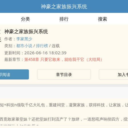
神豪之家族振兴系统
分类
排行
搜索
神豪之家族振兴系统
作者：
李家黑少
类别：
都市小说
/
排行榜
/
连载
2026-06-16 18:02:39
更新时间：
最新章节：
第458章 只要它敢来，就给我干它（大结局）
即阅读
章节目录
加入
护短+科技n领取千亿大礼包，重建祠堂，凝聚家族，获得科技，让家族，
西竟敢家暴堂妹？还把堂妹打到流产了？放肆，一道怒吼声响彻四方，擂
儿岂能让人如此欺辱？