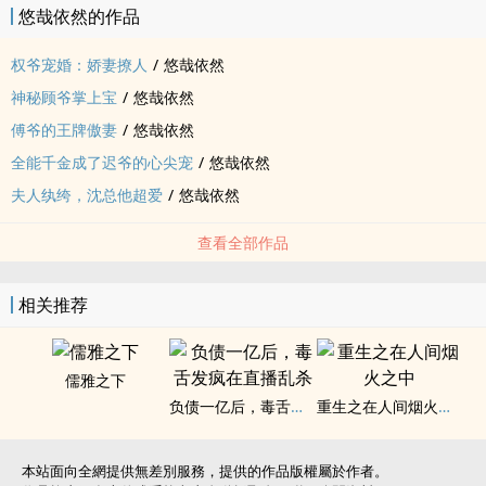
悠哉依然的作品
一年时间，岑璇借风而起，风光无俩。
权爷宠婚：娇妻撩人
/
悠哉依然
等到那个传说中男人放在心尖上的白月光归来，她离开的干脆利落。
神秘顾爷掌上宝
/
悠哉依然
傅爷的王牌傲妻
/
悠哉依然
“谢谢沈先生的照顾，按照婚前协议，我们的婚姻关系解除。”
全能千金成了迟爷的心尖宠
/
悠哉依然
下一秒，她满怀期待的眸中映射出男人清冷俊美的眉眼。
夫人纨绔，沈总他超爱
/
悠哉依然
他伸手，微凉的指尖轻轻抚过女孩精致的锁骨，绕到其后稳稳地控住
查看全部作品
了她。
相关推荐
嗓音低沉性感，如同深夜旖旎之时在她耳边的诱哄之声一般。
垂眸之间，透着不容置否的掌控。
儒雅之下
负债一亿后，毒舌发疯在直播乱杀
重生之在人间烟火之中
“阿璇乖，别闹……”
本站面向全網提供無差別服務，提供的作品版權屬於作者。
你是我年少不可得的暖风，温柔过境，经久不散……