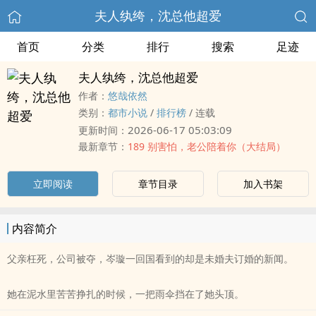
夫人纨绔，沈总他超爱
首页
分类
排行
搜索
足迹
夫人纨绔，沈总他超爱
作者：
悠哉依然
类别：
都市小说
/
排行榜
/
连载
2026-06-17 05:03:09
更新时间：
最新章节：
189 别害怕，老公陪着你（大结局）
立即阅读
章节目录
加入书架
内容简介
父亲枉死，公司被夺，岑璇一回国看到的却是未婚夫订婚的新闻。
她在泥水里苦苦挣扎的时候，一把雨伞挡在了她头顶。