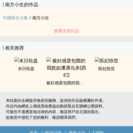
南方小生的作品
中国惊天大案
/
南方小生
查看全部作品
相关推荐
末日轮盘
医妃惊世
被好感度包围的我犹如遭遇仇杀[西幻]
本站面向全網提供無差別服務，提供的作品版權屬於作者。
作品均由網友上傳或系統爬蟲自動抓取自互聯網公開資料。
可能含不適應當地法律的內容，敬請用戶自主識別退出。
如無意中侵犯了您的權利，敬請聯系我們。
首页
阅读记录
搜索小说
顶部