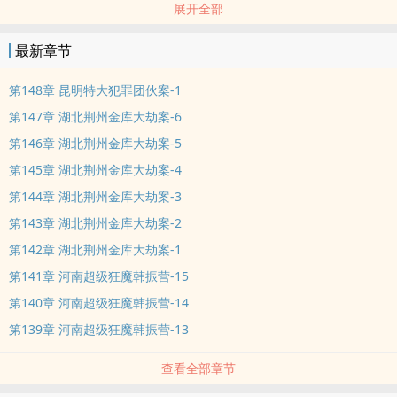
展开全部
案组成，哈尔滨绞肉机案、沈阳运钞车大案、东北长春地下皇案、辽
宁双人恶魔案、湖北荆州金库大劫案、吉林美女克星案、河南超级狂
最新章节
魔案、西安人皮马甲案等等，每个单元案罪犯极有代表性，犯罪动
机、手法都不同，天网恢恢疏而不漏，凶手插翅难逃，一起起扣人心
第148章 昆明特大犯罪团伙案-1
弦的惊天大案……
第147章 湖北荆州金库大劫案-6
第146章 湖北荆州金库大劫案-5
第145章 湖北荆州金库大劫案-4
第144章 湖北荆州金库大劫案-3
第143章 湖北荆州金库大劫案-2
第142章 湖北荆州金库大劫案-1
第141章 河南超级狂魔韩振营-15
第140章 河南超级狂魔韩振营-14
第139章 河南超级狂魔韩振营-13
查看全部章节