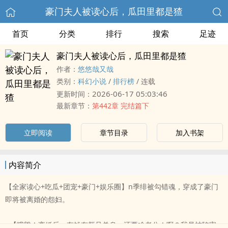
豪门夫人被读心后，瓜田里都是猹
首页
分类
排行
搜索
足迹
豪门夫人被读心后，瓜田里都是猹
作者：
悠悠哉又哉
类别：
科幻小说
/
排行榜
/
连载
2026-06-17 05:03:46
更新时间：
最新章节：
第442章 完结篇下
立即阅读
章节目录
加入书架
内容简介
【全家读心+吃瓜+团宠+豪门+娱乐圈】n季绯被勾错魂，穿成了豪门
即将被离婚的怨妇。
n【哦豁！离婚后，有钱有颜且单身，还要啥老公！啊？我是被陷害