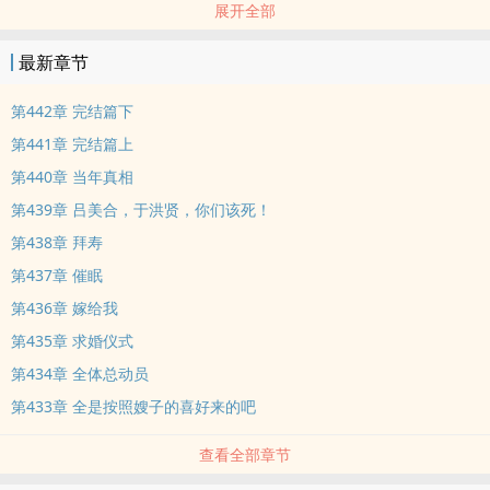
展开全部
的……离！
最新章节
赶紧离！要是被发现真相就跑不了了！】n即将签离婚协议的秦
总：？
第442章 完结篇下
第441章 完结篇上
？？n不久，全公司上下信任的总裁秘书被警察带走。n离婚失败后，
第440章 当年真相
季绯只能继续当豪门夫人，所幸有吃瓜系统相伴。
第439章 吕美合，于洪贤，你们该死！
n【什么？大姑子要收养的孤儿是丈夫前女友留下的？大姐夫这是要
第438章 拜寿
软饭硬吃啊！
第437章 催眠
第436章 嫁给我
】n正因为不孕被逼着收养的大姑子：！！！n当晚，大姑子赶走白眼
第435章 求婚仪式
狼一家人。
第434章 全体总动员
n【惊！小叔子认错幼时白月光，伤透真爱的心，那发现真相后，还
第433章 全是按照嫂子的喜好来的吧
不得追妻火葬场？
查看全部章节
】n正维护小白花，指责未婚妻的小叔子：what！n几天后，小叔子