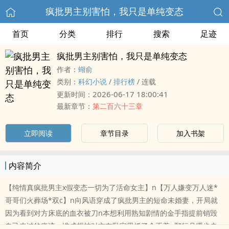
疯批男主别害怕，我只是单纯变态
首页
分类
排行
搜索
足迹
疯批男主别害怕，我只是单纯变态
作者：
蝴俞
类别：
科幻小说
/
排行榜
/
连载
2026-06-17 18:00:41
更新时间：
最新章节：
第二百六十三章
立即阅读
章节目录
加入书架
内容简介
【纯情真疯批男主x假变态一切为了活命女主】n【万人嫌变万人迷*
哥哥们火葬场*双c】n向风语穿成了疯批男主的短命未婚妻，开局就
因为看到对方床底的血衣被刀n本想利用熟知剧情的金手指提前销毁
自己来过的痕迹，谁成想被对方在卧室里抓了个正着n鄢行月缓步走