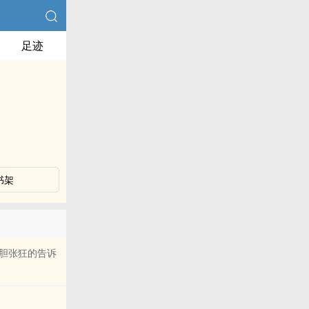
足迹
书架
胆张狂的告诉