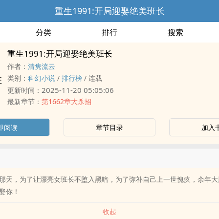
重生1991:开局迎娶绝美班长
分类
排行
搜索
重生1991:开局迎娶绝美班长
作者：
清隽流云
类别：
科幻小说
/
排行榜
/
连载
2025-11-20 05:05:06
更新时间：
最新章节：
第1662章大杀招
即阅读
章节目录
加入
那天，为了让漂亮女班长不堕入黑暗，为了弥补自己上一世愧疚，余年大
娶你！
收起