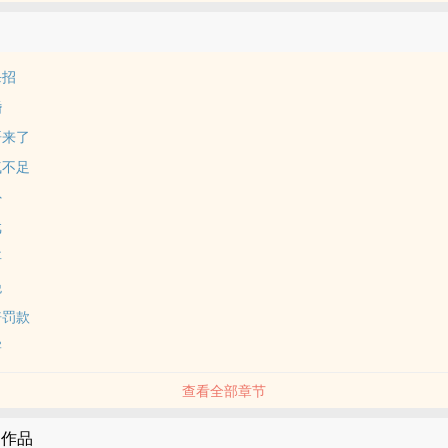
杀招
婚
哥来了
气不足
外
戏
事
绝
倍罚款
害
查看全部章节
的作品