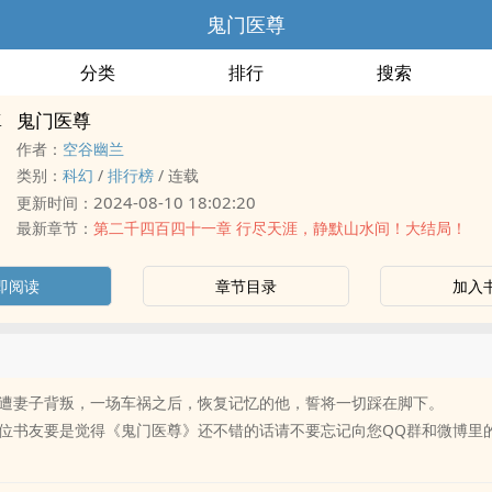
鬼门医尊
分类
排行
搜索
鬼门医尊
作者：
空谷幽兰
类别：
科幻
/
排行榜
/
连载
2024-08-10 18:02:20
更新时间：
最新章节：
第二千四百四十一章 行尽天涯，静默山水间！大结局！
即阅读
章节目录
加入
遭妻子背叛，一场车祸之后，恢复记忆的他，誓将一切踩在脚下。
位书友要是觉得《鬼门医尊》还不错的话请不要忘记向您QQ群和微博里