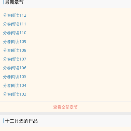
最新章节
分卷阅读112
分卷阅读111
分卷阅读110
分卷阅读109
分卷阅读108
分卷阅读107
分卷阅读106
分卷阅读105
分卷阅读104
分卷阅读103
查看全部章节
十二月酒的作品