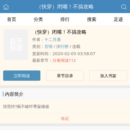
（快穿）闭嘴！不搞攻略
首页
分类
排行
搜索
足迹
（快穿）闭嘴！不搞攻略
作者：
十二月酒
类别：
言情
/
排行榜
/
连载
2020-02-05 03:58:07
更新时间：
最新章节：
分卷阅读112
立即阅读
章节目录
加入书架
内容简介
坝莞纾?阆不睹纤季寐穑俊
收起