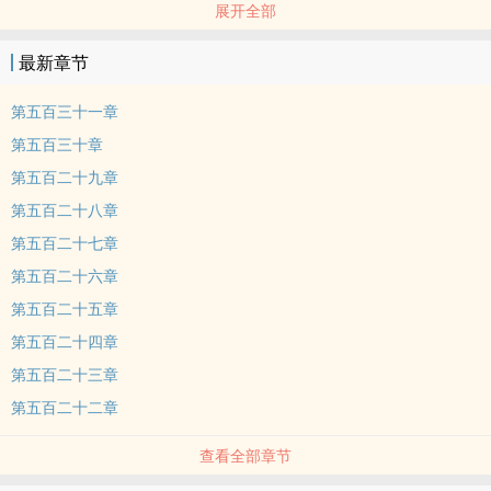
展开全部
曹三七决定将最先进的生产力带给落后的古代文明，于是告诉它们什
么是核裂变，什么是核聚变，什么是蒸汽机原理…… 于是村子里卡住
最新章节
境界很久的大妖们，通过核裂变，核聚变等现代知识，突然顿悟再破
境界…… ***** 绝代书妖：为天地立心，为生命立命，为往圣继绝
第五百三十一章
学，为万世开太平。这话说得太好了！只是为何，老夫参悟不透其中
第五百三十章
玄妙，若是能参透，老夫怕是可以立地成圣了！ 曹三七：假大空的空
第五百二十九章
话，成个锤子圣。 绝代书妖：此乃读书人拳拳之心。 曹三七：朱门酒
第五百二十八章
肉臭就是这群读书人干出来的。 绝代书妖：先生教我 曹三七：听我给
你讲…… 当夜…… 桃源浩然妖气直冲天际三万里，一代书妖顿悟大
第五百二十七章
道。
第五百二十六章
本站提示：各位书友要是觉得《太幻妖师》还不错的话请不要忘记向
第五百二十五章
您QQ群和微博里的朋友推荐哦！
第五百二十四章
第五百二十三章
第五百二十二章
查看全部章节