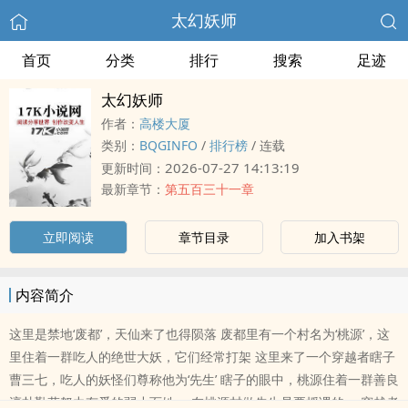
太幻妖师
首页
分类
排行
搜索
足迹
太幻妖师
作者：
高楼大厦
类别：
BQGINFO
/
排行榜
/
连载
2026-07-27 14:13:19
更新时间：
最新章节：
第五百三十一章
立即阅读
章节目录
加入书架
内容简介
这里是禁地‘废都’，天仙来了也得陨落 废都里有一个村名为‘桃源’，这
里住着一群吃人的绝世大妖，它们经常打架 这里来了一个穿越者瞎子
曹三七，吃人的妖怪们尊称他为‘先生’ 瞎子的眼中，桃源住着一群善良
淳朴勤劳努力有爱的弱小百姓。 在桃源村做先生是要授课的。 穿越者