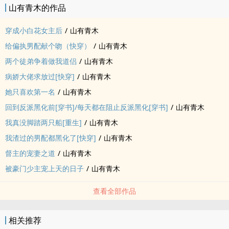
山有青木的作品
内容标签： 幻想空间 豪门世家 情有独钟 逆袭
穿成小白花女主后
/
山有青木
给偏执男配献个吻（快穿）
/
山有青木
两个徒弟争着做我道侣
/
山有青木
病娇大佬求放过[快穿]
/
山有青木
她只喜欢第一名
/
山有青木
回到反派黑化前[穿书]/每天都在阻止反派黑化[穿书]
/
山有青木
我真没脚踏两只船[重生]
/
山有青木
我渣过的男配都黑化了[快穿]
/
山有青木
督主的宠妻之道
/
山有青木
被豪门少主宠上天的日子
/
山有青木
查看全部作品
相关推荐