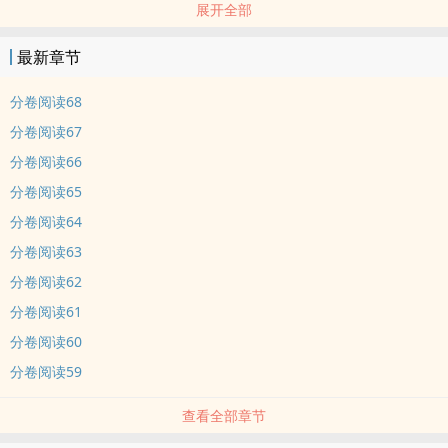
展开全部
夏游做好了被蹉跎至死的准备，谁知朗域虽然冷漠淡薄，却对她极度
偏宠，虽然夏游对他恐惧到骨子里，但还是觉得自己应该报答——
最新章节
某日晚上，她背着书包回家：域哥，我要给你生孩子
喝醉的朗域：好
分卷阅读68
夏游还没来得及笑，就看到朗域背后扬起一条蓬松的尾巴，欢快的晃
分卷阅读67
个不停
分卷阅读66
夏游：…咱第一次，就别用这么高端的qing趣用品了吧
分卷阅读65
话音刚落，朗域噗的一下在她眼前变成了巨型大狗
夏游：…告辞
分卷阅读64
分卷阅读63
男主视角文案：
分卷阅读62
狼的一生只寻一妻，夏游不知道，从她把重伤不能恢复人形的他藏进
分卷阅读61
裙底时，他就已经盯上了她。
分卷阅读60
浑天浑地一遇男主就犯怂人类女主VS冷戾无情一遇女主变忠犬狼族男
分卷阅读59
主
查看全部章节
全文无虐，一路甜爽，v后日万，各位大爷走过路过进来坐坐鸭