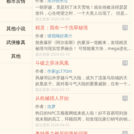
都市言情
作者 :
黑羽恨长生
清除了火夜叉身上的业障，此后大陆上就出现了一
南、ReLIFE 重返17岁、蜡笔小新、碧蓝之海。
一朝穿越，竟是到了冰天雪地！就在他被冻得瑟瑟
个流浪四方的旅人。 水夜叉说......：“他是落在我生
本站提示：各位书友要是觉得《柯学：混在蜡笔小
发抖，心生绝望之时，一个大美人出现了。 但是当
命里的一束光。”钟离说：“他是个很有意思的人，竟
新的假酒》还不错的话请不要忘记向您QQ群和微博
苏奕总感觉她看自己的眼神怪怪的……咳咳，诸天之
最近更新 2020-08-24
能抵挡磨损的侵蚀。”巴巴托斯说：“他和我很像，自
里的朋友推荐哦！
旅，从斗罗开始。
由烂漫，诶嘿！”雷电影说：“他和我追寻的永恒……
精灵：我有一个洗翠秘境
13
其他小说
本站提示：各位书友要是觉得《斗罗之绝对零度》
唔，有相似之处……”【展开】【收起】
作者 :
请我喝好果汁
还不错的话请不要忘记向您QQ群和微博里的朋友推
本站提示：各位书友要是觉得《原神：开局救了水
武侠修真
熬夜爆肝《阿尔宙斯》的夏深一觉醒来，发现精灵
荐哦！
夜叉》还不错的话请不要忘记向您QQ群和微博里的
秘境与现实世界融合！ 可惜能量方块，mega进化
朋友推荐哦！
这些穿越者前辈发家致富的路数都已完善。 夏深只
最近更新 2024-03-10
其他
好从switch连接的“洗翠秘境”，开始自己平平无奇的
斗破之异冰凤凰
14
训练家生涯。 —————— “为什么你的索罗亚克
作者 :
作家gLT7Gm
毛发是紫色的？” “小精灵不懂事自己染着玩的。”
凤修羽以外穿越斗气大陆，成为了流落乌坦城的天
“为什么你的圈圈熊还能再进化啊！” “可能我们的羁
妖凰皇子。面对着斗气大陆的重重威胁，仅有一个
绊太深厚了吧...” “你的风速狗怎么长的和别人的不一
不那么靠谱的系统的他将如何一步步成长，带领天
最近更新 2024-03-12
样啊？” “我朋友送的，关你什么事？” …… “等等，这
妖凰族走向大陆的顶峰呢？ 男主和萧炎是朋友关
个精灵...应该是银伴战兽吧......” “是银伴战兽对
从机械猎人开始
15
系，有挺多剧情会是两人一起经历的。男主是收集
吧？！” 夏深微笑：“阿尔宙斯，使用制裁光砾！”
作者 :
虫梦
异冰的！
———— 主成长，羁绊，战斗。初始精灵圆陆鲨
狗日的NPC又顺着网线来抓人啦！好不容易苟到游
本站提示：各位书友要是觉得《斗破之异冰凤凰》
本站提示：各位书友要是觉得《精灵：我有一个洗
戏末期的高工，环顾四周，却发现玩家们销号的销
还不错的话请不要忘记向您QQ群和微博里的朋友推
翠秘境》还不错的话请不要忘记向您QQ群和微博里
号，死机的死机，能下线都要烧高香了。 ‘不死奴
最近更新 2026-04-02
荐哦！
的朋友推荐哦！
隶’‘生物电池’‘可再生铁皮罐头’‘无限手办’才是绝大多
奥特曼之被居间惠捡回家
16