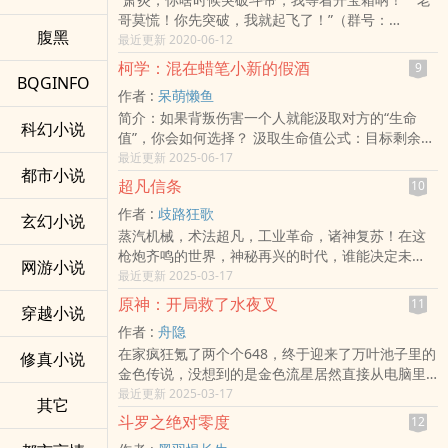
了……】 看着系统提示，张放一脸核善地看向了面前
哥莫慌！你先突破，我就起飞了！”（群号：
瑟瑟发抖的小怪： “别害怕，我是个讲仁义的人……”
腹黑
1023676460！ 欢迎加入！）
最近更新 2020-06-12
“换句话说，你是想被我一分为二呢，还是想把脑袋
本站提示：各位书友要是觉得《斗破之无限宝箱》
被按进胸腔里呢？” 此时，躲在世界角落里的Boss抱
柯学：混在蜡笔小新的假酒
9
还不错的话请不要忘记向您QQ群和微博里的朋友推
BQGINFO
成一团瑟瑟发抖：不是说好的我们才是高能吗？？
作者 :
呆萌懒鱼
荐哦！
本站提示：各位书友要是觉得《这个游戏处处高
简介：如果背叛伤害一个人就能汲取对方的“生命
能》还不错的话请不要忘记向您QQ群和微博里的朋
科幻小说
值”，你会如何选择？ 汲取生命值公式：目标剩余生
友推荐哦！
命值*好感度%*受伤害程度% 刚穿越过来生命就已
最近更新 2025-06-17
都市小说
经进入倒计时的小山诚，面对这个问题和公式时露
超凡信条
10
出了沉思，而后果断的开马甲转身投入黑暗。 小山
作者 :
歧路狂歌
诚：只要目标是个坏人，那么我就是个好人！咳，
玄幻小说
蒸汽机械，术法超凡，工业革命，诸神复苏！在这
生存嘛，不寒碜！ 于是N年后，酒厂莫名多了一瓶
枪炮齐鸣的世界，神秘再兴的时代，谁能决定未
疯狂刷酒厂成员好感，暗地里却绞尽脑汁背刺他们
网游小说
来？ 我带着游戏系统醒来，走进凡与超凡争鸣的浪
最近更新 2025-03-17
的假酒。 一瓶名为Nikolaschka（尼古拉斯）的假
潮。这是一段剑起浮萍，起于微末的传奇。 ps:本书
酒。 ~~~ 琴酒：“伏特加，这场游戏结束了。但现在
原神：开局救了水夜叉
11
穿越小说
书友群1063614493已经建立，欢迎读者加入
我们需要再享受一场游戏，一场猫抓老鼠的游戏。”
作者 :
舟隐
本站提示：各位书友要是觉得《超凡信条》还不错
说完，琴酒咧开嘴角，冷厉的目光扫过了酒厂的一
在家疯狂氪了两个个648，终于迎来了万叶池子里的
的话请不要忘记向您QQ群和微博里的朋友推荐哦！
修真小说
群骨干，最后定格在了黑麦威士忌身上。 赤井秀
金色传说，没想到的是金色流星居然直接从电脑里
一：Σ⊙▃⊙川 伏特加：“大哥，你是说...” 在伏特加
飞了出来砸到了许诺。 随后许诺就穿越了原神世
最近更新 2025-03-17
震惊不已的表情下，遭遇琴酒信任危机，转手就卖
其它
界，到了魔神战争之后岩夜叉与水夜叉受业障侵蚀
了赤井秀一的小山诚内心轻笑：抱歉，但死道友不
斗罗之绝对零度
12
自相残杀之际，许诺用尽系统穿越的最后一点力量
死贫道啊！ PS：综漫，偏搞笑日常。 关键词：柯