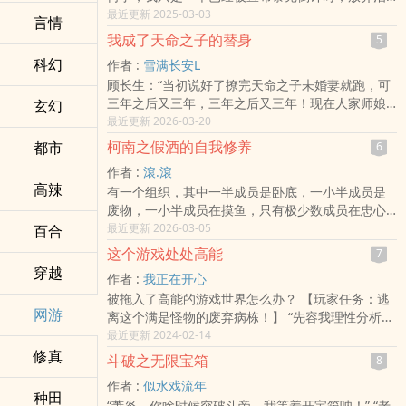
疗的绝症病人。 带着残躯走上驱魔诛仙之路，可不
最近更新 2025-03-03
言情
是为了保家卫国，只是因为风险工资太诱人，尤其
我成了天命之子的替身
5
是抚恤金...... “这邪功遭天谴，即使前期进展顺利，
科幻
作者 :
雪满长安L
最后练者必将自毙.....” “给我来一打。” “这魔剑反噬
顾长生：“当初说好了撩完天命之子未婚妻就跑，可
人主，已经吃掉了九十九条人命.....” “给我来两把，
三年之后又三年，三年之后又三年！现在人家师娘
玄幻
还有那什么吃人魔盔，噬魂血爪，给我整一套。”
和青梅竹马的小师妹都缠上我了！再不收网我就成
最近更新 2026-03-20
“这药有伤天和.....” “别说了，给我包圆了！” 但问题
天命之子了老大！” 系统：“你对我态度好点行不
来了，为何我已经什么高危任务都敢接，所有的雷
柯南之假酒的自我修养
都市
6
行！现在全仙界只有我知道你的身份，回头我把你
都踩，所有的死都做，却至今活的活蹦乱跳。 【恭
作者 :
滾.滾
自爆出去，你一辈子当黄毛我也就不用烦了。” 顾长
喜，恭喜，获评感动世界十大英雄之首.......】 “......
‌​高‎辣‍­‌
有一个组织，其中一半成员是卧底，一小半成员是
生：“那你想我怎么样？天天提醒自己我是纯爱战
老天爷，不是这行档平均生存时间三年半，一个三
废物，一小半成员在摸鱼，只有极少数成员在忠心
神？做梦的时候都喊着，曹贼给爷死？” 系统：“要
年又一个三年，都快做到S级猎手了，十大英雄之首
耿耿干活。 提问，现在你成了那个组织的一员，并
最近更新 2026-03-05
百合
不…你再把这个天命之子也给撩了？” 顾长生：？ ---
了，怎么还没死。我就想来个荣誉牺牲，骗点抚恤
且你正是那极少数之一。你现在应该怎么做？ 回
---------- 穿越仙界，获得天命掠夺系统！抢夺天命之
金，有这么难吗？！
这个游戏处处高能
7
答，谢邀，人在东京，刚刚穿越。遇到这种情况，
子重要之物后可按重要程度获取奖励？ 顾长生看了
本站提示：各位书友要是觉得《我怎么还活着？》
穿越
作者 :
我正在开心
那肯定是直接摆.....摆放端正心态，继续忠心耿耿为
一眼这个杀气满满的系统，又看了一眼修仙界公认
还不错的话请不要忘记向您QQ群和微博里的朋友推
被拖入了高能的游戏世界怎么办？ 【玩家任务：逃
组织鞠躬尽瘁死而后已。 认真。
的“法财侣地”四字真言，最后把目光锁在了侣字上
荐哦！
网游
离这个满是怪物的废弃病栋！】 “先容我理性分析一
本站提示：各位书友要是觉得《柯南之假酒的自我
面… 嘶…我竟有丞相之姿！
波：正所谓既来之，则安之……” “换句话说，既然来
最近更新 2024-02-14
修养》还不错的话请不要忘记向您QQ群和微博里的
本站提示：各位书友要是觉得《我成了天命之子的
都来了，它们就安葬在这里吧。” 【恭喜玩家！成功
修真
朋友推荐哦！
替身》还不错的话请不要忘记向您QQ群和微博里的
斗破之无限宝箱
8
击杀病栋Boss！副本提前结束！】 【报告玩家！下
朋友推荐哦！
作者 :
似水戏流年
一个副本的Boss听说您来了，它跑了……跑了……
种田
“萧炎，你啥时候突破斗帝，我等着开宝箱呐！” “老