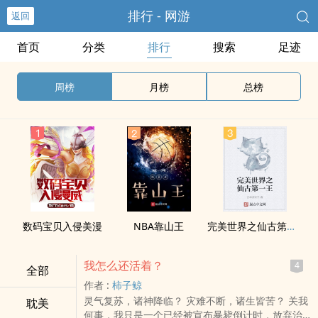
排行 - 网游
返回
首页
分类
排行
搜索
足迹
周榜
月榜
总榜
数码宝贝入侵美漫
NBA靠山王
完美世界之仙古第一王
我怎么还活着？
4
全部
作者 :
柿子鲸
灵气复苏，诸神降临？ 灾难不断，诸生皆苦？ 关我
耽美
何事，我只是一个已经被宣布暴毙倒计时，放弃治