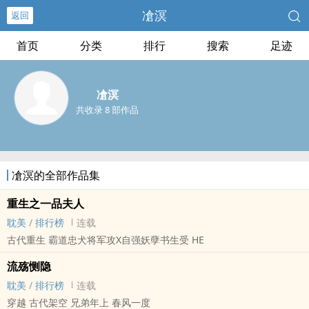
凔溟
返回
首页
分类
排行
搜索
足迹
凔溟
共收录 8 部作品
凔溟的全部作品集
重生之一品夫人
耽美
/
排行榜
连载
古代重生 霸道忠犬将军攻X自强妖孽书生受 HE
流殇恻隐
耽美
/
排行榜
连载
穿越 古代架空 兄弟年上 春风一度