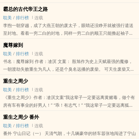
霸总的古代帝王之路
耽美
/
排行榜
连载
李煦一朝穿越，成了大燕王朝的废太子，眼睛还没睁开就被强行遣送
至封地。看着一穷二白的封地，同样一穷二白的顺王只能撸起袖子加
油干，带着封地的老百姓发家致富。
魔尊嫁到
若干年后，顺王携家带口低调进京，全京城的人都在等着看他笑话，
耽美
/
排行榜
连载
结果发现，自家里吃着顺王府厨子做的菜，穿着顺王府设计的衣裳，
书名：魔尊嫁到 作者：凔溟 文案： 殷旭作为史上天赋最强的魔修，
用着顺王府出品的生活用品，住着顺王府工匠造的宅子，连出个门，
一朝渡劫失败重生为凡人，还是个臭名远播的废柴。 可天生废柴又怎
都得踩着顺王府修建的水泥马路，衣食父母，谁也不敢得罪。
样？本座修的是魔功！ 不能飞升又怎样？本座照样一人之下万人之
老皇帝驾崩，朝廷内外一致支持顺王上位，只因为：跟着顺王有肉
重生之周少
上。 至于这一人之下…… 殷旭：“下次我要在上面！” 滕誉：“好啊，如
吃！
耽美
/
排行榜
连载
果你不想采阳补阴的话。” 殷旭：“那算了，还是本座的魔功要紧。”
关键字：穿越重生，古代生活，李煦
《重生之周少》作者：凔溟文案“我这辈子一定要远离黄赌毒，做个有
魔尊嫁到的关键
卷一：漫漫南下路
房有车有事业的好男人！” “乖！有志气！” “我这辈子一定要远离狐朋
狗友，结交正儿八经同生共死的好兄弟！” “好！真明智！” “我这辈子
重生之周少 番外
一定不喜欢男人了，娶个门当户对的女人生孩子才是正道。” “额？这
耽美
/
排行榜
连载
个……”雷贺用爪子挠挠耳朵，不喜欢男人了还咋整？让他去变性吗？
番外 宁山日记（一） 天清气朗，十几辆豪华的轿车嚣张地闯进了宁山
重生VS穿越！平行空间。重生之周少的关键字：重生之周少，凔溟，