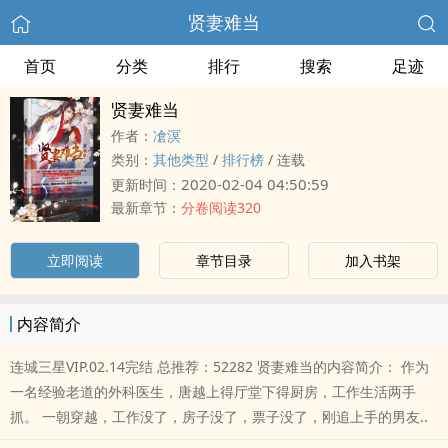
贤妻难当
首页
分类
排行
搜索
足迹
贤妻难当
作者：
凔溟
类别：
其他类型
/
排行榜
/
连载
2020-02-04 04:50:59
更新时间：
最新章节：
分卷阅读320
立即阅读
章节目录
加入书架
内容简介
连城三星VIP.02.14完结 总推荐：52282 贤妻难当的内容简介： 作为
一名经验老道的外科医生，唐越上得厅堂下得厨房，工作生活两手
抓。 一朝穿越，工作没了，房子没了，票子没了，刚追上手的男友..