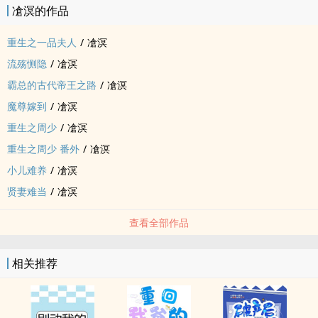
凔溟的作品
重生之一品夫人
/
凔溟
流殇恻隐
/
凔溟
霸总的古代帝王之路
/
凔溟
魔尊嫁到
/
凔溟
重生之周少
/
凔溟
重生之周少 番外
/
凔溟
小儿难养
/
凔溟
贤妻难当
/
凔溟
查看全部作品
相关推荐