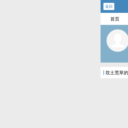
返回
首页
坟土荒草