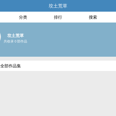
坟土荒草
分类
排行
搜索
坟土荒草
共收录 0 部作品
的全部作品集